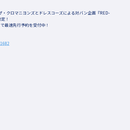
N主催、ザ・クロマニヨンズとドレスコーズによる対バン企画『RED-
催決定！
59まで最速先行予約を受付中！
/1682