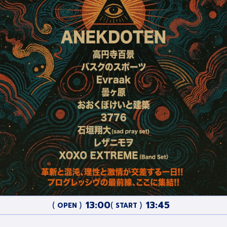
13:00
13:45
OPEN
START