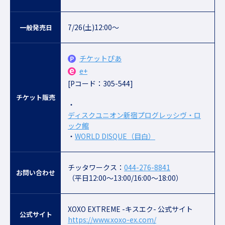
7/26(土)12:00～
一般発売日
チケットぴあ
e+
[Pコード：305-544]
チケット販売
・
ディスクユニオン新宿プログレッシヴ・ロ
ック館
・
WORLD DISQUE（目白）
チッタワークス：
044-276-8841
お問い合わせ
（平日12:00〜13:00/16:00〜18:00）
XOXO EXTREME -キスエク- 公式サイト
公式サイト
https://www.xoxo-ex.com/