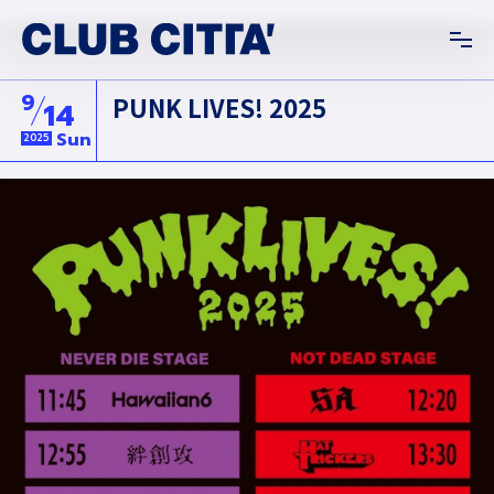
9
PUNK LIVES! 2025
14
Sun
2025