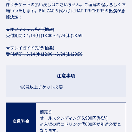
伴うチケットの払い戻しはございません。ご理解の程よろしくお
願いいたします。BALZACの代わりにHAT TRICKERSの出演が急
遽決定！
★オフィシャル先行(抽選)
受付期間：4/14(月)18:00〜4/24(木)23:59
★プレイガイド先行(抽選)
受付期間：5/14(水)12:00〜5/24(土)23:59
注意事項
※6歳以上チケット必要
前売り
オールスタンディング 6,900円(税込)
座種/料金
※入場の際にドリンク代600円が別途必要と
なります。