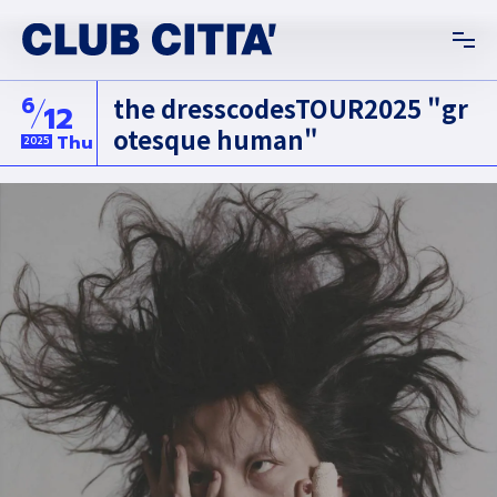
6
the dresscodesTOUR2025 "gr
12
otesque human"
Thu
2025