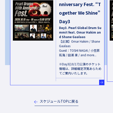
“T
nniversary Fest. “T
e”
ogether We Shine”
Day3
eci
Day3. Pearl Global Drum Su
mmit feat. Omar Hakim an
d Shane Gaalaas
【出演】Omar Hakim / Shane
i
Gaalaas
Guest：TOSHI NAGAI / 小笠原
拓海 / 田浦 楽 / and more...
※Day3(10/17)公演のチケット
情報は、詳細確定次第あらため
てご案内いたします。
スケジュールTOPに戻る