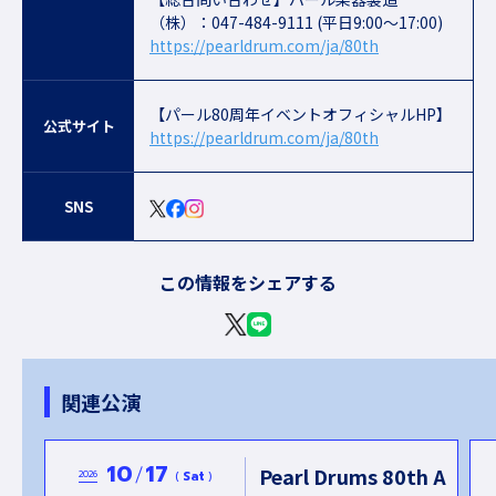
（株）：047-484-9111 (平日9:00～17:00)
https://pearldrum.com/ja/80th
【パール80周年イベントオフィシャルHP】
公式サイト
https://pearldrum.com/ja/80th
SNS
この情報をシェアする
関連公演
10
17
h A
Pearl Drums 80th A
2026
Sat