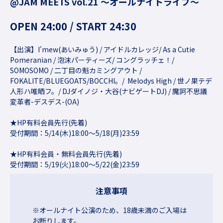
@JAM MEETS vol.21 〜オールナイトライブ〜
OPEN 24:00 / START 24:30
【出演】I'mew(あいみゅう) / アイドルカレッジ/ As a Cutie
Pomeranian / 泡沫パーティーズ/ コングラッチェ！/
SOMOSOMO / 二丁目の魁カミングアウト /
FOKALITE/BLUEGOATS/BOCCHI。/ Melodys High / 世ノ果テデ
人形ハ唯晒フ。/ DJダイノジ・大谷(ナビゲートDJ) / 魔訶不思議
変革者-デスデス-(OA)
★HP有料会員先行(先着)
受付期間：5/14(木)18:00〜5/18(月)23:59
★HP有料会員・無料会員先行(先着)
受付期間：5/19(火)18:00〜5/22(金)23:59
注意事項
※オールナイト公演のため、18歳未満のご入場は
お断りします。