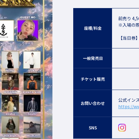
前売り 4,5
※入場の際
座種/料金
【当日券】5
一般発売日
チケット販売
公式イン
お問い合わせ
https://
SNS