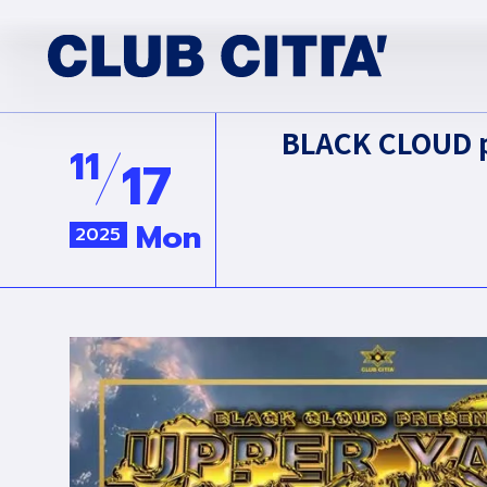
BLACK CLOUD p
11
17
Mon
2025