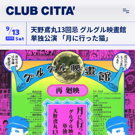
9
天野鳶丸13回忌 グルグル映畫館
13
単独公演 「月に行った猫」
Sat
2025