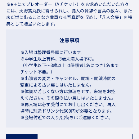
※e＋にてプレオーダー（Aチケット）をお求めいただいた方々
には、天野鳶丸氏に寄せられし、諸人の賛辞や言葉の数々、また
未だ世に出ることなき貴重なる写真群を収めし「凡人文集」を特
典として贈呈いたします。
注意事項
※入場は整理番号順に行います。
※中学生以上有料、3歳未満入場不可。
（小学生以下～3歳以上は保護者1名につき1名まで
チケット不要。）
※出演者の変更・キャンセル、開場・開演時間の
変更による払い戻しはいたしません。
※体調が芳しくない方は無理をせず、来場をお控
えください。その際の払い戻しはいたしません。
※再入場は必ず受付にてお申し出ください。再入
場時に別途ドリンク代600円が必要となります。
※会場付近での入り/出待ちはご遠慮ください。