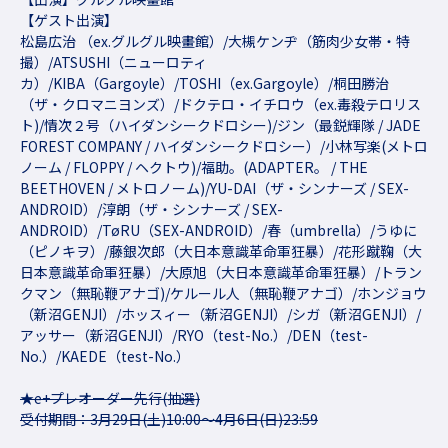
【ゲスト出演】
松島広治 （ex.グルグル映畫館）/大槻ケンヂ（筋肉少女帯・特
撮）/ATSUSHI（ニューロティ
カ）/KIBA（Gargoyle）/TOSHI（ex.Gargoyle）/桐田勝治
（ザ・クロマニヨンズ）/ドクテロ・イチロウ（ex.毒殺テロリス
ト)/情次２号（ハイダンシークドロシー)/ジン（最鋭輝隊 / JADE
FOREST COMPANY / ハイダンシークドロシー）/小林写楽(メトロ
ノーム / FLOPPY / ヘクトウ)/福助。(ADAPTER。 / THE
BEETHOVEN / メトロノーム)/YU-DAI（ザ・シンナーズ / SEX-
ANDROID）/淳朗（ザ・シンナーズ / SEX-
ANDROID）/TøRU（SEX-ANDROID）/春（umbrella）/うゆに
（ピノキヲ）/藤銀次郎（大日本意識革命軍狂暴）/花形蹴鞠（大
日本意識革命軍狂暴）/大原旭（大日本意識革命軍狂暴）/トラン
クマン（無恥鞭アナゴ)/ケルール人（無恥鞭アナゴ）/ホンジョウ
（新沼GENJI）/ホッスィー（新沼GENJI）/シガ（新沼GENJI）/
アッサー（新沼GENJI）/RYO（test-No.）/DEN（test-
No.）/KAEDE（test-No.）
★e+プレオーダー先行(抽選)
受付期間：3月29日(土)10:00～4月6日(日)23:59